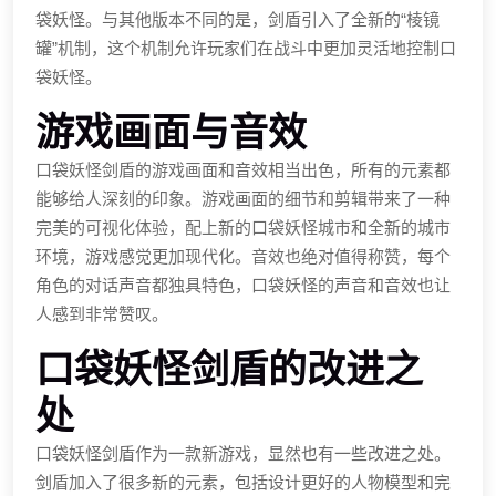
袋妖怪。与其他版本不同的是，剑盾引入了全新的“棱镜
罐”机制，这个机制允许玩家们在战斗中更加灵活地控制口
袋妖怪。
游戏画面与音效
口袋妖怪剑盾的游戏画面和音效相当出色，所有的元素都
能够给人深刻的印象。游戏画面的细节和剪辑带来了一种
完美的可视化体验，配上新的口袋妖怪城市和全新的城市
环境，游戏感觉更加现代化。音效也绝对值得称赞，每个
角色的对话声音都独具特色，口袋妖怪的声音和音效也让
人感到非常赞叹。
口袋妖怪剑盾的改进之
处
口袋妖怪剑盾作为一款新游戏，显然也有一些改进之处。
剑盾加入了很多新的元素，包括设计更好的人物模型和完