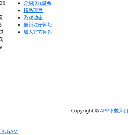
26
介绍J9九游会
精品项目
网
游戏动态
今
最新注册网址
过
加入官方网站
载
与
Copyright ©
APP下载入口
.
YOUGAM