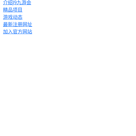
介绍J9九游会
精品项目
游戏动态
最新注册网址
加入官方网站