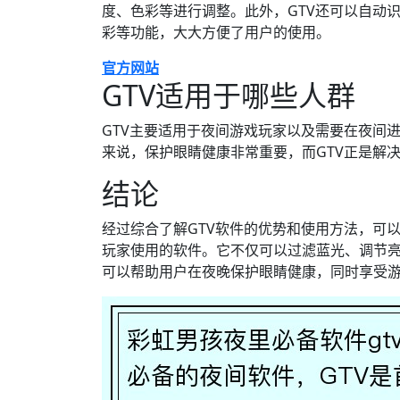
度、色彩等进行调整。此外，GTV还可以自动
彩等功能，大大方便了用户的使用。
官方网站
GTV适用于哪些人群
GTV主要适用于夜间游戏玩家以及需要在夜间
来说，保护眼睛健康非常重要，而GTV正是解
结论
经过综合了解GTV软件的优势和使用方法，可
玩家使用的软件。它不仅可以过滤蓝光、调节亮
可以帮助用户在夜晚保护眼睛健康，同时享受