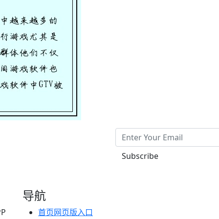
Subscribe
导航
P
首页网页版入口