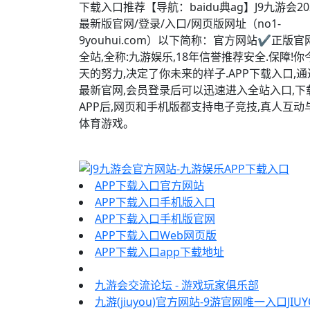
下载入口推荐【导航：baidu典ag】J9九游会20
最新版官网/登录/入口/网页版网址（no1-
9youhui.com）以下简称：官方网站✔正版官
全站,全称:九游娱乐,18年信誉推荐安全.保障!你
天的努力,决定了你未来的样子.APP下载入口,通
最新官网,会员登录后可以迅速进入全站入口,下
APP后,网页和手机版都支持电子竞技,真人互动
体育游戏。
APP下载入口官方网站
APP下载入口手机版入口
APP下载入口手机版官网
APP下载入口Web网页版
APP下载入口app下载地址
九游会交流论坛 - 游戏玩家俱乐部
九游(jiuyou)官方网站-9游官网唯一入口JIU